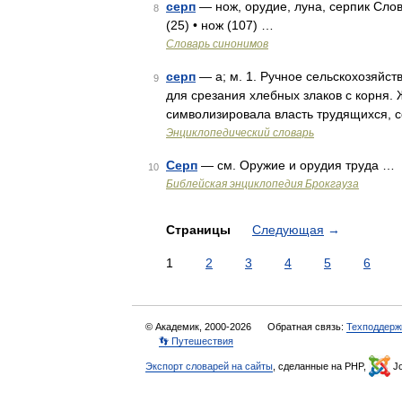
серп
— нож, орудие, луна, серпик Слов
8
(25) • нож (107) …
Словарь синонимов
серп
— а; м. 1. Ручное сельскохозяйс
9
для срезания хлебных злаков с корня.
символизировала власть трудящихся, с
Энциклопедический словарь
Серп
— см. Оружие и орудия труда …
10
Библейская энциклопедия Брокгауза
Страницы
Следующая
→
1
2
3
4
5
6
© Академик, 2000-2026
Обратная связь:
Техподдерж
👣 Путешествия
Экспорт словарей на сайты
, сделанные на PHP,
Jo