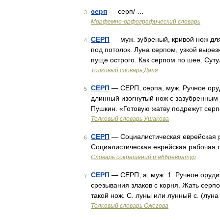
серп
— серп/ …
3
Морфемно-орфографический словарь
СЕРП
— муж. зубреный, кривой нож для
4
под потолок. Луна серпом, узкой вырез
пуще острого. Как серпом по шее. Суту
Толковый словарь Даля
СЕРП
— СЕРП, серпа, муж. Ручное ору
5
длинный изогнутый нож с зазубренным 
Пушкин. «Готовую жатву подрежут сер
Толковый словарь Ушакова
СЕРП
— Социалистическая еврейская р
6
Социалистическая еврейская рабочая п
Словарь сокращений и аббревиатур
СЕРП
— СЕРП, а, муж. 1. Ручное оруди
7
срезывания злаков с корня. Жать серп
такой нож. С. луны или лунный с. (лун
Толковый словарь Ожегова