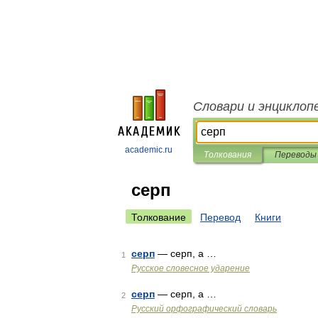
Словари и энциклоп
academic.ru
Толкования
Переводы
серп
Толкование
Перевод
Книги
серп
— серп, а …
1
Русское словесное ударение
серп
— серп, а …
2
Русский орфографический словарь