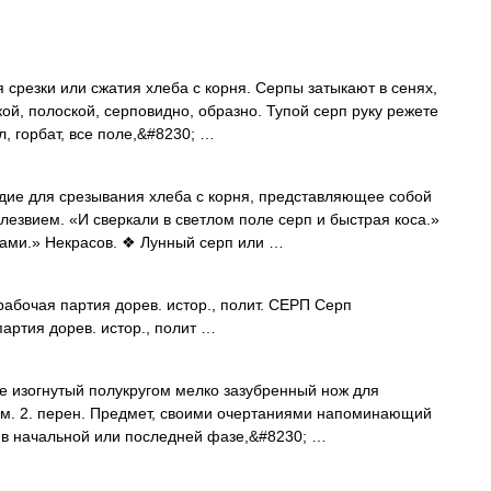
 срезки или сжатия хлеба с корня. Серпы затыкают в сенях,
кой, полоской, серповидно, образно. Тупой серп руку режете
л, горбат, все поле,&#8230; …
дие для срезывания хлеба с корня, представляющее собой
лезвием. «И сверкали в светлом поле серп и быстрая коса.»
пами.» Некрасов. ❖ Лунный серп или …
абочая партия дорев. истор., полит. СЕРП Серп
артия дорев. истор., полит …
е изогнутый полукругом мелко зазубренный нож для
ом. 2. перен. Предмет, своими очертаниями напоминающий
а в начальной или последней фазе,&#8230; …