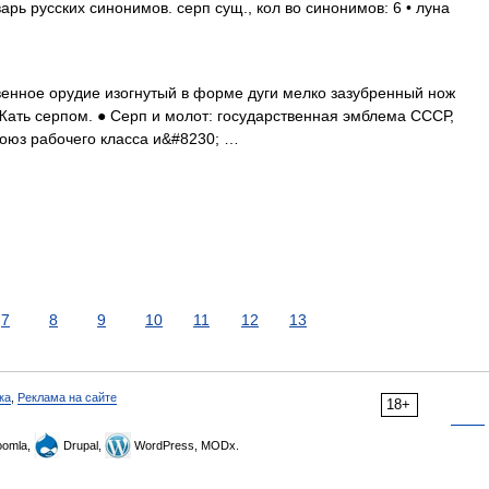
арь русских синонимов. серп сущ., кол во синонимов: 6 • луна
твенное орудие изогнутый в форме дуги мелко зазубренный нож
 Жать серпом. ● Серп и молот: государственная эмблема СССР,
оюз рабочего класса и&#8230; …
7
8
9
10
11
12
13
ка
,
Реклама на сайте
18+
omla,
Drupal,
WordPress, MODx.